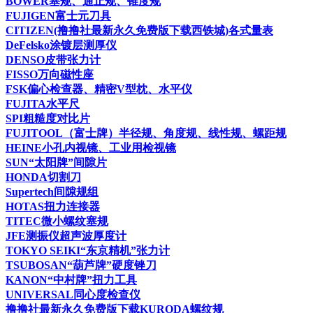
BOWER塞规、通止规、锥度规
FUJIGEN富士元刀具
CITIZEN(撸撸社最新永久免费版下载西铁城)各式量表
DeFelsko涂镀层测厚仪
DENSO皮带张力计
FISSO万向磁性座
FSK偏心检查器、精密V型枕、水平仪
FUJITA水平尺
SPI粗糙度对比片
FUJITOOL（富士牌）半径规、角度规、线性规、螺距规
HEINE小孔内视镜、工业用检视镜
SUN“太阳牌”间隙片
HONDA切割刀
Supertech间隙规组
HOTAS扭力连接器
TITEC微小螺纹塞规
JFE测振仪超声波厚度计
TOKYO SEIKI“东京精机”张力计
TSUBOSAN“葫芦牌”硬度锉刀
KANON“中村牌”扭力工具
UNIVERSAL同心度检查仪
撸撸社最新永久免费版下载KURODA螺纹规