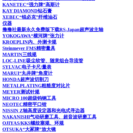
KANETEC“强力牌”高斯计
KAY DIAMOND钻石膏
XEBEC“锐必克”纤维油石
仪器
撸撸社最新永久免费版下载RS-Japan超声波主轴
YOKOGAWA“横河牌”张力计
KROEPLIN内、外测卡规
Steinmeyer FMS精密量具
MARTIN三线规
LOC-LINE吸尘软管、随意组合导流管
SYLVAC电子卡尺/量表
MARUI“丸井牌”角度计
HONDA超声波切割刀
METALPLATING粗糙度对比片
MEYER测试针规
MICRO 100超级钨钢工具
NEOTEC精密平口钳
NISSIN Z轴高度设定器和光电式寻边器
NAKANISHI气动研磨工具、超音波研磨工具
OJIYAS/KKS螺纹塞规、环规
OTSUKA“大冢牌”放大镜