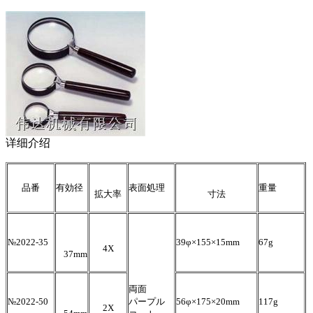
详细介绍
品番
有効径
表面処理
重量
拡大率
寸法
№2022-35
39φ×155×15mm
67g
4X
37mm
両面
№2022-50
パープル
56φ×175×20mm
117g
2X