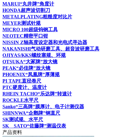
MARUI“丸井牌”角度计
HONDA超声波切割刀
METALPLATING粗糙度对比片
MEYER测试针规
MICRO 100超级钨钢工具
NEOTEC精密平口钳
NISSIN Z轴高度设定器和光电式寻边器
NAKANISHI气动研磨工具、超音波研磨工具
OJIYAS/KKS螺纹塞规、环规
OTSUKA“大冢牌”放大镜
PEAK“必佳牌”放大镜
PHOENIX“凤凰牌”厚薄规
PI TAPE直径卷尺
PTC硬度计、温度计
RHEIN TACHO“乐达牌”转速计
ROCKLE水平尺
Sanko“三高牌”膜厚计、电子计测仪器
SHINNWA“企鹅牌”钢直尺
SK测试规、水平尺
SK SATO“佐藤牌”测温仪表
产品资料