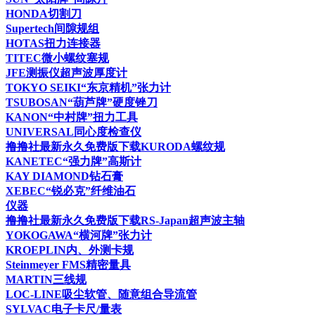
HONDA切割刀
Supertech间隙规组
HOTAS扭力连接器
TITEC微小螺纹塞规
JFE测振仪超声波厚度计
TOKYO SEIKI“东京精机”张力计
TSUBOSAN“葫芦牌”硬度锉刀
KANON“中村牌”扭力工具
UNIVERSAL同心度检查仪
撸撸社最新永久免费版下载KURODA螺纹规
KANETEC“强力牌”高斯计
KAY DIAMOND钻石膏
XEBEC“锐必克”纤维油石
仪器
撸撸社最新永久免费版下载RS-Japan超声波主轴
YOKOGAWA“横河牌”张力计
KROEPLIN内、外测卡规
Steinmeyer FMS精密量具
MARTIN三线规
LOC-LINE吸尘软管、随意组合导流管
SYLVAC电子卡尺/量表