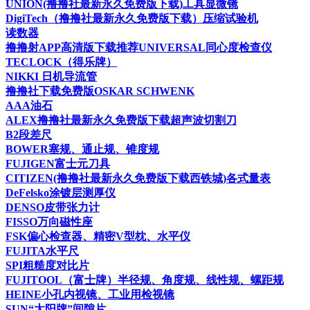
UNION(撸撸社最新永久免费版下载)工具显微镜
DigiTech（撸撸社最新永久免费版下载）压缩试验机
读数器
撸撸射APP高清版下载推荐UNIVERSAL同心度检查仪
TECLOCK（得乐牌）
NIKKI 日机导流管
撸撸社下载免费版OSKAR SCHWENK
AAA油石
ALEX撸撸社最新永久免费版下载超声波切割刀
B2段差尺
BOWER塞规、通止规、锥度规
FUJIGEN富士元刀具
CITIZEN(撸撸社最新永久免费版下载西铁城)各式量表
DeFelsko涂镀层测厚仪
DENSO皮带张力计
FISSO万向磁性座
FSK偏心检查器、精密V型枕、水平仪
FUJITA水平尺
SPI粗糙度对比片
FUJITOOL（富士牌）半径规、角度规、线性规、螺距规
HEINE小孔内视镜、工业用检视镜
SUN“太阳牌”间隙片